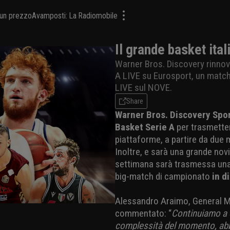
a un prezzo
Avamposti: La Radiomobile
Il grande basket ita
Warner Bros. Discovery rinnova
A LIVE su Eurosport, un match
LIVE sul NOVE.
Share
Warner Bros. Discovery Spor
Basket Serie A
per trasmetter
piattaforme, a partire da due 
Inoltre, e sarà una grande novit
settimana sarà trasmessa una
big-match di campionato
in d
Alessandro Araimo, General M
commentato: “
Continuiamo a c
complessità del momento, abb