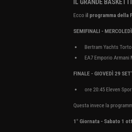
Andrea Meneghin. Ma le nov
tutto il corso della regu
Semifinale, la diretta integ
le emozioni già in calendari
gennaio tra Virtus e Milano
IL GRANDE BASKET 
Ecco
il programma della
SEMIFINALI - MERCOLED
Bertram Yachts Torto
EA7 Emporio Armani M
FINALE - GIOVEDÌ 29 S