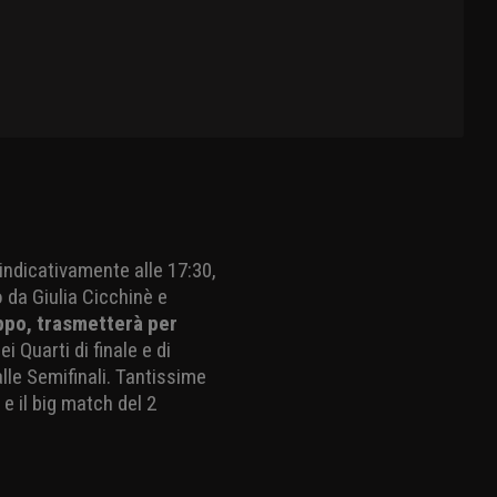
 innovativo e originale, raccontando il mondo contemporaneo
storie straordinarie, offrendo al suo pubblico show internazionali e
locali dedicate a survival, avventura, lavori estremi, mistero,
e e natura
X IN LIVE STREAMING 24 ORE AL GIORNO
 indicativamente alle 17:30,
 da Giulia Cicchinè e