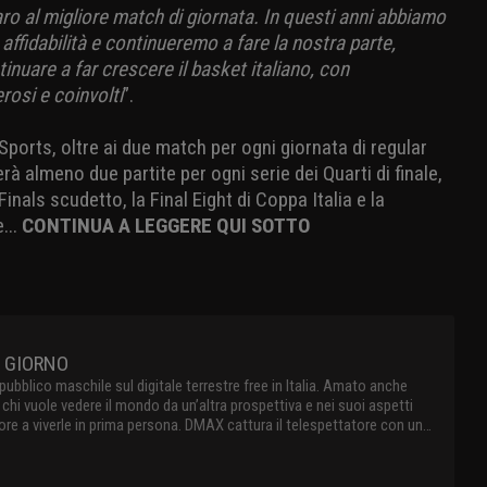
iaro al migliore match di giornata. In questi anni abbiamo
affidabilità e continueremo a fare la nostra parte,
inuare a far crescere il basket italiano, con
osi e coinvolti
”.
Sports, oltre ai due match per ogni giornata di regular
à almeno due partite per ogni serie dei Quarti di finale,
 Finals scudetto, la Final Eight di Coppa Italia e la
...
CONTINUA A LEGGERE QUI SOTTO
DMAX IN LIVE STREAMING 24 ORE AL GIORNO
primo canale di factual entertainment dedicato al pubblico maschile
e terrestre free in Italia. Amato anche dalle donne, il canale offre
amma di contenuti per chi vuole vedere il mondo da un’altra
 e nei suoi aspetti più coinvolgenti e racconta storie vere spingendo
re a viverle in prima persona. DMAX cattura il telespettatore con un