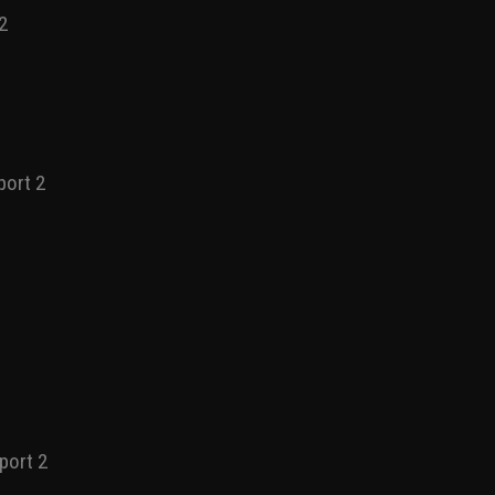
 Sports
 2
sport 2
X