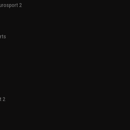
Sai 2022/23:
urosport 2
orts