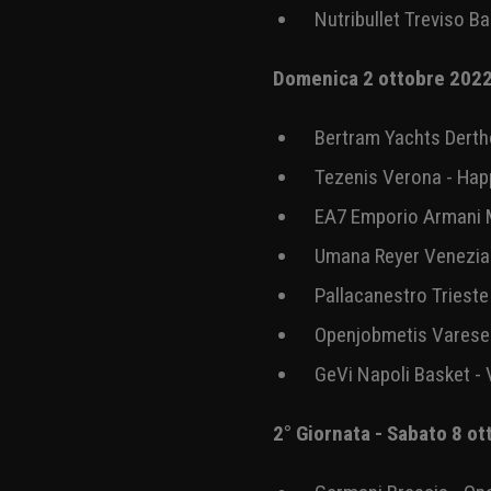
ore 20:45 Eleven Spo
Questa invece la programma
1° Giornata - Sabato 1 o
Nutribullet Treviso B
Domenica 2 ottobre 20
Bertram Yachts Derth
Tezenis Verona - Hap
EA7 Emporio Armani M
Umana Reyer Venezia 
Pallacanestro Triest