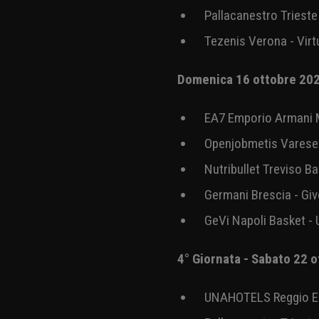
Happy Casa Brindisi -
Virtus Segafredo Bolo
3° Giornata - Sabato 15
Bertram Yachts Derth
Pallacanestro Triest
Tezenis Verona - Vir
Domenica 16 ottobre 2
EA7 Emporio Armani M
Openjobmetis Varese 
Nutribullet Treviso B
Germani Brescia - Gi