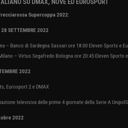
ità non finiscono qui:
NOVE, il canale generalista del gru
lar season il big match del mese
, una partita per ogni serie d
rale delle Finals di campionato e della Coppa Italia a partire d
o fra cui il derby lombardo del 2 ottobre fra Milano e Brescia 
.
ITALIANO SU DMAX, NOVE ED EUROSPORT
 Frecciarossa Supercoppa 2022
:
Ì 28 SETTEMBRE 2022
na – Banco di Sardegna Sassari ore 18:00 Eleven Sports e E
ilano – Virtus Segafredo Bologna ore 20:45 Eleven Sports e
ETTEMBRE 2022