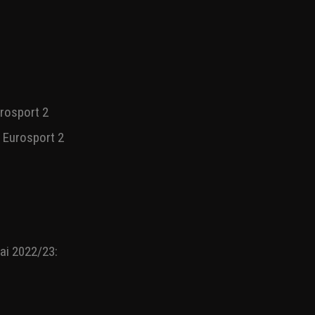
ppo, trasmetterà per
ei Quarti di finale e di
alle Semifinali. Tantissime
e il big match del 2
urosport 2
 Eurosport 2