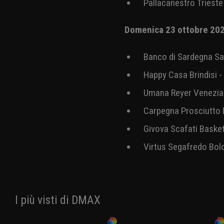
GeVi Napoli Basket -
4° Giornata - Sabato 22
UNAHOTELS Reggio Emi
Pallacanestro Trieste
Domenica 23 ottobre 2
Banco di Sardegna Sas
Happy Casa Brindisi 
Umana Reyer Venezia 
Carpegna Prosciutto 
Givova Scafati Baske