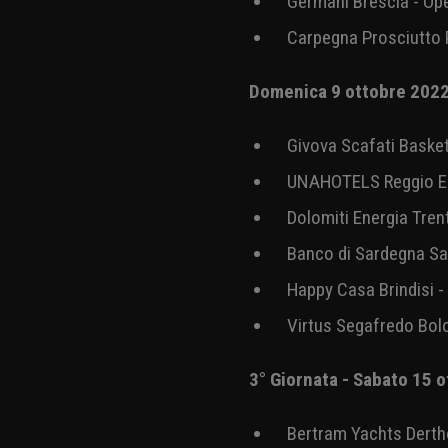
Openjobmetis Varese 
GeVi Napoli Basket - 
2° Giornata - Sabato 8 o
Germani Brescia - Op
Carpegna Prosciutto 
Domenica 9 ottobre 20
Givova Scafati Baske
UNAHOTELS Reggio Em
Dolomiti Energia Tren
Banco di Sardegna Sa