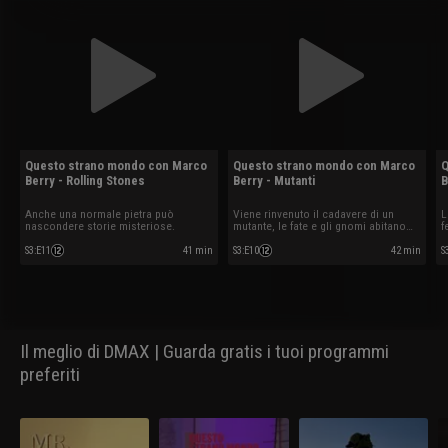
Questo strano mondo con Marco
Questo strano mondo con Marco
Q
Berry - Rolling Stones
Berry - Mutanti
B
Anche una normale pietra può
Viene rinvenuto il cadavere di un
L
nascondere storie misteriose.
mutante, le fate e gli gnomi abitano
f
sugli Appennini?
s
S3
:
E11
41 min
S3
:
E10
42 min
S
Il meglio di DMAX | Guarda gratis i tuoi programmi
preferiti