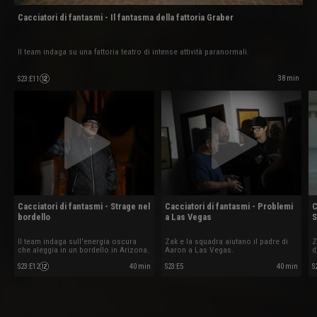
Cacciatori di fantasmi - Il fantasma della fattoria Graber
Il team indaga su una fattoria teatro di intense attività paranormali.
38 min
S23
:
E11
Cacciatori di fantasmi - Strage nel
Cacciatori di fantasmi - Problemi
C
bordello
a Las Vegas
S
Il team indaga sull'energia oscura
Zak e la squadra aiutano il padre di
Z
che aleggia in un bordello in Arizona.
Aaron a Las Vegas.
d
S23
:
E12
40 min
S23
:
E5
40 min
S