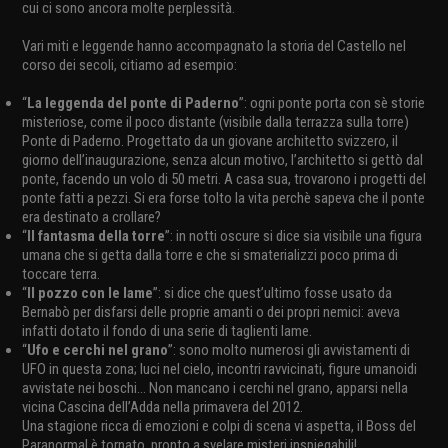
cui ci sono ancora molte perplessità.
Vari miti e leggende hanno accompagnato la storia del Castello nel
corso dei secoli, citiamo ad esempio:
“
La leggenda del ponte di Paderno
”: ogni ponte porta con sè storie
misteriose, come il poco distante (visibile dalla terrazza sulla torre)
Ponte di Paderno. Progettato da un giovane architetto svizzero, il
giorno dell’inaugurazione, senza alcun motivo, l’architetto si gettò dal
ponte, facendo un volo di 50 metri. A casa sua, trovarono i progetti del
ponte fatti a pezzi. Si era forse tolto la vita perchè sapeva che il ponte
era destinato a crollare?
“
Il fantasma della torre
”: in notti oscure si dice sia visibile una figura
umana che si getta dalla torre e che si smaterializzi poco prima di
toccare terra.
“
Il pozzo con le lame
”: si dice che quest’ultimo fosse usato da
Bernabò per disfarsi delle proprie amanti o dei propri nemici: aveva
infatti dotato il fondo di una serie di taglienti lame.
“
Ufo e cerchi nel grano
”: sono molto numerosi gli avvistamenti di
UFO in questa zona; luci nel cielo, incontri ravvicinati, figure umanoidi
avvistate nei boschi... Non mancano i cerchi nel grano, apparsi nella
vicina Cascina dell’Adda nella primavera del 2012.
Una stagione ricca di emozioni e colpi di scena vi aspetta, il Boss del
Paranormal è tornato, pronto a svelare misteri inspiegabili!