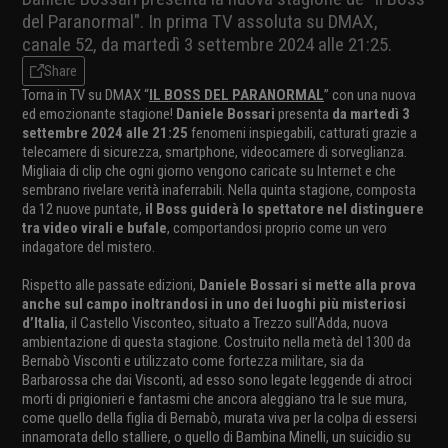
del Paranormal". In prima TV assoluta su DMAX,
canale 52, da martedì 3 settembre 2024 alle 21:25.
Share
Torna in TV su DMAX “
IL BOSS DEL PARANORMAL
” con una nuova
ed emozionante stagione!
Daniele Bossari
presenta
da martedì 3
settembre 2024 alle 21:25
fenomeni inspiegabili, catturati grazie a
telecamere di sicurezza, smartphone, videocamere di sorveglianza.
Migliaia di clip che ogni giorno vengono caricate su Internet e che
sembrano rivelare verità inaferrabili. Nella quinta stagione, composta
da 12 nuove puntate,
il Boss guiderà lo spettatore nel distinguere
tra video virali e bufale
, comportandosi proprio come un vero
indagatore del mistero.
Rispetto alle passate edizioni,
Daniele Bossari si mette alla prova
anche sul campo inoltrandosi in uno dei luoghi più misteriosi
d’Italia
, il Castello Visconteo, situato a Trezzo sull’Adda, nuova
ambientazione di questa stagione. Costruito nella metà del 1300 da
Bernabò Visconti e utilizzato come fortezza militare, sia da
Barbarossa che dai Visconti, ad esso sono legate leggende di atroci
morti di prigionieri e fantasmi che ancora aleggiano tra le sue mura,
come quello della figlia di Bernabò, murata viva per la colpa di essersi
innamorata dello stalliere, o quello di Bambina Minelli, un suicidio su