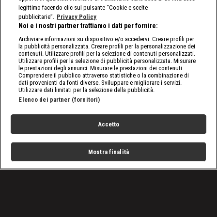
legittimo facendo clic sul pulsante “Cookie e scelte
pubblicitarie”.
Privacy Policy
Noi e i nostri partner trattiamo i dati per fornire:
Archiviare informazioni su dispositivo e/o accedervi. Creare profili per
la pubblicità personalizzata. Creare profili per la personalizzazione dei
contenuti. Utilizzare profili per la selezione di contenuti personalizzati.
Utilizzare profili per la selezione di pubblicità personalizzata. Misurare
le prestazioni degli annunci. Misurare le prestazioni dei contenuti.
Comprendere il pubblico attraverso statistiche o la combinazione di
dati provenienti da fonti diverse. Sviluppare e migliorare i servizi.
Utilizzare dati limitati per la selezione della pubblicità.
Elenco dei partner (fornitori)
Accetto
Mostra finalità
Home
Programmi
Live
Cerca
Menu
/
Il Boss del Paranormal con Daniele Bossari: arriva su
DMAX la nuova stagione!
Condizioni d'uso