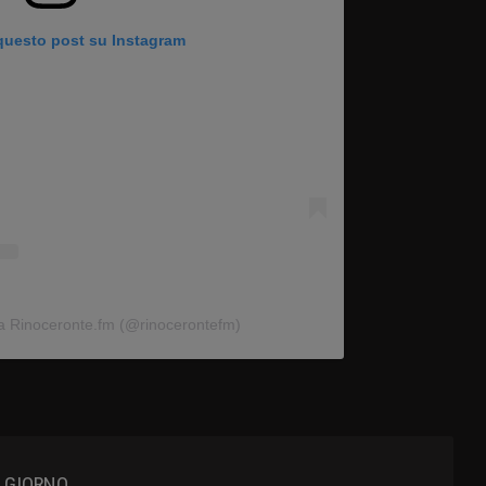
 questo post su Instagram
da Rinoceronte.fm (@rinocerontefm)
L GIORNO