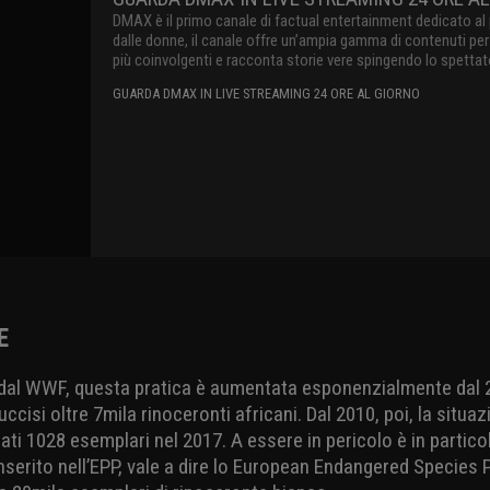
DMAX è il primo canale di factual entertainment dedicato al p
dalle donne, il canale offre un’ampia gamma di contenuti per 
più coinvolgenti e racconta storie vere spingendo lo spettat
linguaggio innovativo e originale, raccontando il mondo con
GUARDA DMAX IN LIVE STREAMING 24 ORE AL GIORNO
show internazionali e produzioni locali dedicate a survival, 
E
dal WWF, questa pratica è aumentata esponenzialmente dal 2
uccisi oltre 7mila rinoceronti africani. Dal 2010, poi, la situaz
ati 1028 esemplari nel 2017. A essere in pericolo è in partico
inserito nell’EPP, vale a dire lo European Endangered Species