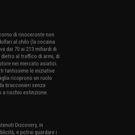
corno di rinoceronte non
llari al chilo (la cocaina
va dai 70 ai 213 miliardi di
ietro al traffico di armi, di
utore nei mercato asiatici.
i tantissime le iniziative
aglia ricoprono un ruolo
o da bracconieri senza
o a rischio estinzione.
ntenuti Discovery, in
licità, e potrai guardare i