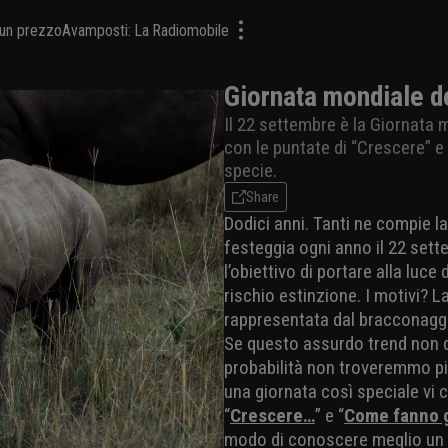
a un prezzo
Avamposti: La Radiomobile
Giornata mondiale de
Il 22 settembre è la Giornata 
con le puntate di “Crescere” e
specie.
Share
Dodici anni. Tanti ne compie l
festeggia ogni anno il 22 sett
l’obiettivo di portare alla luce
rischio estinzione. I motivi? 
rappresentata dal bracconaggio.
Se questo assurdo trend non d
probabilità non troveremmo più 
una giornata così speciale vi 
“
Crescere…
” e “
Come fanno g
modo di conoscere meglio un 