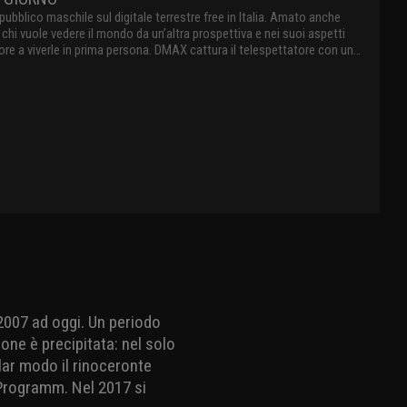
ubblico maschile sul digitale terrestre free in Italia. Amato anche
chi vuole vedere il mondo da un’altra prospettiva e nei suoi aspetti
ore a viverle in prima persona. DMAX cattura il telespettatore con un
temporaneo attraverso storie straordinarie, offrendo al suo pubblico
avventura, lavori estremi, mistero, paranormale e natura
007 ad oggi. Un periodo
ione è precipitata: nel solo
lar modo il rinoceronte
 Programm. Nel 2017 si