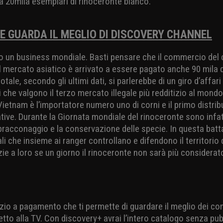
a 20mila esemplari di rinoceronte bianco.
E GUARDA IL MEGLIO DI DISCOVERY CHANNEL
o un business mondiale. Basti pensare che il commercio del 
 mercato asiatico è arrivato a essere pagato anche 90 mila do
totale, secondo gli ultimi dati, si parlerebbe di un giro d’affari 
li che valgono il terzo mercato illegale più redditizio al mondo d
 Vietnam è l’importatore numero uno di corni e il primo distrib
ive. Durante la Giornata mondiale del rinoceronte sono infatt
 bracconaggio e la conservazione delle specie. In questa batt
ali che insieme ai ranger controllano e difendono il territori
zie a loro se un giorno il rinoceronte non sarà più considerat
vizio a pagamento che ti permette di guardare il meglio dei co
etto alla TV. Con discovery+ avrai l’intero catalogo senza pubb