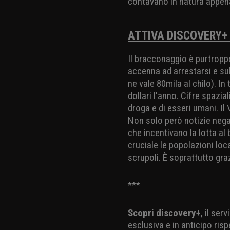
contavano in natura appen
ATTIVA DISCOVERY+ 
Il bracconaggio è purtropp
accenna ad arrestarsi e sul
ne vale 80mila al chilo). In 
dollari l'anno. Cifre spazia
droga e di esseri umani. Il
Non solo però notizie negat
che incentivano la lotta al
cruciale le popolazioni loc
scrupoli. È soprattutto gra
***
Scopri discovery+
, il ser
esclusiva e in anticipo risp