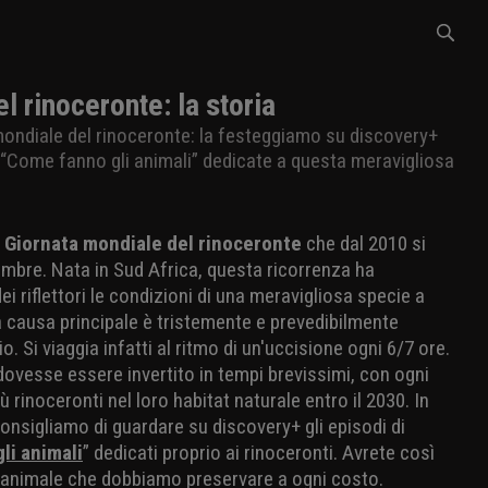
l rinoceronte: la storia
mondiale del rinoceronte: la festeggiamo su discovery+
 “Come fanno gli animali” dedicate a questa meravigliosa
a
Giornata mondiale del rinoceronte
che dal 2010 si
embre. Nata in Sud Africa, questa ricorrenza ha
 dei riflettori le condizioni di una meravigliosa specie a
La causa principale è tristemente e prevedibilmente
 Si viaggia infatti al ritmo di un'uccisione ogni 6/7 ore.
ovesse essere invertito in tempi brevissimi, con ogni
rinoceronti nel loro habitat naturale entro il 2030. In
consigliamo di guardare su discovery+ gli episodi di
li animali
” dedicati proprio ai rinoceronti. Avrete così
animale che dobbiamo preservare a ogni costo.