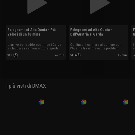
Falegnami ad Alta Quota - Più
Falegnami ad Alta Quota -
F
veloci di un fulmine
Dall'Austria al Garda
t
L’arrivo del freddo costringe i Curzel
Continua il cantiere al confine con
I
a chiudere i cantieri ancora aperti.
l’Austria tra imprevisti e problemi.
n
l
S4
:
E7
47 min
S4
:
E6
45 min
S
I più visti di DMAX