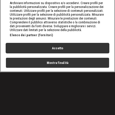
Archiviare informazioni su dispositivo e/o accedervi. Creare profili per
la pubblicità personalizzata. Creare profili per la personalizzazione dei
contenuti. Utilizzare profili per la selezione di contenuti personalizzati.
Utilizzare profili per la selezione di pubblicità personalizzata. Misurare
le prestazioni degli annunci. Misurare le prestazioni dei contenuti.
Comprendere il pubblico attraverso statistiche o la combinazione di
dati provenienti da fonti diverse. Sviluppare e migliorare i servizi.
Utilizzare dati limitati per la selezione della pubblicità.
Elenco dei partner (fornitori)
Accetto
Mostra finalità
Home
Programmi
Live
Cerca
Menu
/
Falegnami Ad Alta Quota: dal 9 marzo in prima TV su
DMAX e in streaming su discovery+
Condizioni d'uso
Privacy Policy