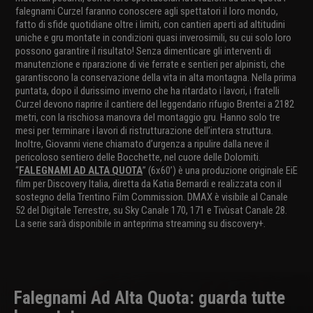
falegnami Curzel faranno conoscere agli spettatori il loro mondo,
fatto di sfide quotidiane oltre i limiti, con cantieri aperti ad altitudini
uniche e gru montate in condizioni quasi inverosimili, su cui solo loro
possono garantire il risultato! Senza dimenticare gli interventi di
manutenzione e riparazione di vie ferrate e sentieri per alpinisti, che
garantiscono la conservazione della vita in alta montagna. Nella prima
puntata, dopo il durissimo inverno che ha ritardato i lavori, i fratelli
Curzel devono riaprire il cantiere del leggendario rifugio Brentei a 2182
metri, con la rischiosa manovra del montaggio gru. Hanno solo tre
mesi per terminare i lavori di ristrutturazione dell’intera struttura.
Inoltre, Giovanni viene chiamato d’urgenza a ripulire dalla neve il
pericoloso sentiero delle Bocchette, nel cuore delle Dolomiti.
“
FALEGNAMI AD ALTA QUOTA
” (6x60’) è una produzione originale EiE
film per Discovery Italia, diretta da Katia Bernardi e realizzata con il
sostegno della Trentino Film Commission. DMAX è visibile al Canale
52 del Digitale Terrestre, su Sky Canale 170, 171 e Tivùsat Canale 28.
La serie sarà disponibile in anteprima streaming su discovery+.
Falegnami Ad Alta Quota: guarda tutte