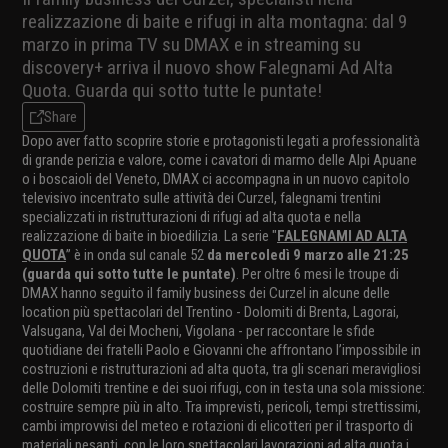
realizzazione di baite e rifugi in alta montagna: dal 9
marzo in prima TV su DMAX e in streaming su
discovery+ arriva il nuovo show Falegnami Ad Alta
Quota. Guarda qui sotto tutte le puntate!
Share
Dopo aver fatto scoprire storie e protagonisti legati a professionalità
di grande perizia e valore, come i cavatori di marmo delle Alpi Apuane
o i boscaioli del Veneto, DMAX ci accompagna in un nuovo capitolo
televisivo incentrato sulle attività dei Curzel, falegnami trentini
specializzati in ristrutturazioni di rifugi ad alta quota e nella
realizzazione di baite in bioedilizia. La serie "
FALEGNAMI AD ALTA
QUOTA
” è in onda sul canale 52
da mercoledì 9 marzo alle 21:25
(guarda qui sotto tutte le puntate)
. Per oltre 6 mesi le troupe di
DMAX hanno seguito il family business dei Curzel in alcune delle
location più spettacolari del Trentino - Dolomiti di Brenta, Lagorai,
Valsugana, Val dei Mocheni, Vigolana - per raccontare le sfide
quotidiane dei fratelli Paolo e Giovanni che affrontano l’impossibile in
costruzioni e ristrutturazioni ad alta quota, tra gli scenari meravigliosi
delle Dolomiti trentine e dei suoi rifugi, con in testa una sola missione:
costruire sempre più in alto. Tra imprevisti, pericoli, tempi strettissimi,
cambi improvvisi del meteo e rotazioni di elicotteri per il trasporto di
materiali pesanti, con le loro spettacolari lavorazioni ad alta quota i