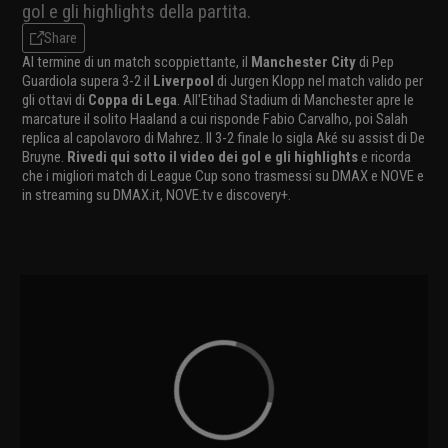
gol e gli highlights della partita.
Share
Al termine di un match scoppiettante, il
Manchester City
di Pep
Guardiola supera 3-2 il
Liverpool
di Jurgen Klopp nel match valido per
gli ottavi di
Coppa di Lega
. All'Etihad Stadium di Manchester apre le
marcature il solito Haaland a cui risponde Fabio Carvalho, poi Salah
replica al capolavoro di Mahrez. Il 3-2 finale lo sigla Aké su assist di De
Bruyne.
Rivedi qui sotto il video dei gol e gli highlights
e ricorda
che i migliori match di League Cup sono trasmessi su DMAX e NOVE e
in streaming su DMAX.it, NOVE.tv e discovery+.