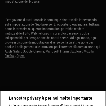
impostazione del browser
L’erogazione di tutti i cookie è comunque disattivabile intervenendo
sulle impostazioni del Suo browser. E’ opportuno evidenziare, tuttavia,
come intervenire su queste impostazioni potrebbe rendere
inutilizzabile il Sito Web nel caso in cui si bloccassero i cookie
indispensabili per l’erogazione dei nostri servizi. Ad ogni modo, ogni
browser dispone di impostazioni diverse per la disattivazione dei
cookie. I collegamenti alle istruzioni per i browser più comuni sono qui
Apple Safari
,
Google Chrome
,
Microsoft Internet Explorer
,
Mozilla
Firefox
,
Opera
.
La vostra privacy è per noi molto importante
Se l'utente acconsente, insieme le nostre
affiliate
ai nostri
31
partner