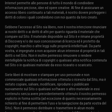
Internet permette alle persone di tutto il mondo di condividere
informazioni preziose, idee ed opere creative. Al fine di assicurare un
accesso libero continuato a tali materiali, è nostro dovere proteggere i
diritti di coloro i quali condividono con noi quanto da loro creato.
Sebbene l’accesso al Sito sia libero, non è nostra intenzione rinunciare
ai nostri diritti o ai diritti di altri per quanto riguarda il materiale che
compare sul Sito. Il materiale disponibile sul Sito è e rimane proprietà
di Discovery e/o dei suoi concessionari di licenza ed è protetto da
copyright, marchio o altre leggi sulle proprietà intellettuali. Da parte
vostra, vi impegnate a non acquisire alcun interesse di proprietà in tali
diritti o nel Sito. Non è inoltre permesso rimuovere o rendere
inintelligibile la notifica di copyright o qualsiasi altra notifica contenuta
nel Sito o in qualsiasi materiale da esso ricavato o scaricato.
Siete liberi di mostrare e stampare per uso personale e non
commerciale qualsiasi informazione ottenuta o ricevuta dal Sito, ma è
vietato copiare, salvare, modificare, riprodurre o pubblicare
nuovamente sul Sito o qualsiasi software o altro materiale in essi
contenuto senza avere precedentemente ottenuto il nostro permesso
esplicito in forma scritta (ad eccezione di quanto necessariamente
richiesto al fine di permettere l’uso e la navigazione da parte vostra del
Sito). Non è permesso distribuire o trasmettere in alcun modo