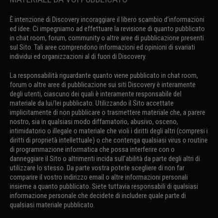
È intenzione di Discovery incoraggiare il libero scambio d’informazioni
ed idee. Ci impegniamo ad effettuare la revisione di quanto pubblicato
in chat room, forum, community o altre aree di pubblicazione presenti
sul Sito. Tali aree comprendono informazioni ed opinioni di svariati
individui ed organizzazioni al di fuori di Discovery.
La responsabilità riguardante quanto viene pubblicato in chat room,
forum o altre aree di pubblicazione sui siti Discovery è interamente
degli utenti, ciascuno dei quali è interamente responsabile del
materiale da lui/lei pubblicato. Utilizzando il Sito accettate
implicitamente di non pubblicare o trasmettere materiale che, a parere
nostro, sia in qualsiasi modo diffamatorio, abusivo, osceno,
intimidatorio o illegale o materiale che violi i diritti degli altri (compresi i
diritti di proprietà intellettuale) o che contenga qualsiasi virus o routine
di programmazione informatica che possa interferire con o
danneggiare il Sito o altrimenti incida sull’abilità da parte degli altri di
utilizzare lo stesso. Da parte vostra potete scegliere di non far
comparire il vostro indirizzo email o altre informazioni personali
insieme a quanto pubblicato. Siete tuttavia responsabili di qualsiasi
informazione personale che decidete di includere quale parte di
qualsiasi materiale pubblicato.