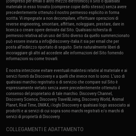
(compreso per email o altro mezzo elettronico) il Sito o qualsiasi
materiale in esso trovato (comprese copie dello stesso) senza avere
precedentemente ottenuto il nostro permesso esplicito in forma
scritta. Vi impegnate a non decompilare, effettuare operazioni di
reverse engineering, smontare, affittare, noleggiare, prestare, dare in
licenza o creare opere derivate dal Sito. Qualsiasi richiesta di
permesso relativa ad un uso del Sito diverso da quello summenzionato
può essere inviata a info@discovery-italia.it sia per email che per
posta all’indirizzo riportato di seguito. Siete naturalmente liberi di
incoraggiare gli altri ad accedere alle informazioni del Sito fornendo
informazioni su come trovarli.
È nostra intenzione evitare eventuali malintesi relativi al materiale e ai
servizi forniti da Discovery e a quelli che invece non lo sono. L’uso di
qualsiasi marchio registrato o di servizio che compare sul Sito è
espressamente vietato senza avere precedentemente ottenuto il
consenso del proprietario di tale marchio. Discovery Channel,
Discovery Science, Discovery Travel&Living, Discovery World, Animal
Planet, Real Time, DMAX, i loghi Discovery e qualsiasi logo associato ai
prodotti e ai servizi di cui sopra sono marchi registrati e/o marchi di
servizi di proprietà di Discovery.
COLLEGAMENTI E ADATTAMENTO