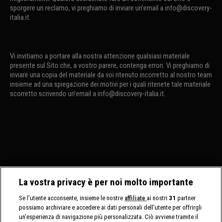
sporgere un reclamo, vi preghiamo di inviare un’email a info@discovery-
italia.it.
Vi invitiamo a portare alla nostra attenzione qualsiasi materiale
presente sul Sito che, a vostro parere, contenga errori. Vi preghiamo di
inviare una copia del materiale da voi ritenuto incorretto al nostro team
insieme ad una spiegazione dei motivi per i quali ritenete tale materiale
scorretto scrivendo un’email a info@discovery-italia.it.
La vostra privacy è per noi molto importante
Se l'utente acconsente, insieme le nostre
affiliate
ai nostri
31
partner
possiamo archiviare e accedere ai dati personali dell'utente per offrirgli
un'esperienza di navigazione più personalizzata. Ciò avviene tramite il