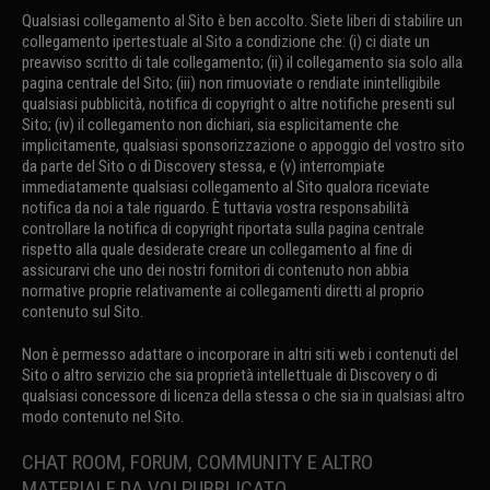
Qualsiasi collegamento al Sito è ben accolto. Siete liberi di stabilire un
collegamento ipertestuale al Sito a condizione che: (i) ci diate un
preavviso scritto di tale collegamento; (ii) il collegamento sia solo alla
pagina centrale del Sito; (iii) non rimuoviate o rendiate inintelligibile
qualsiasi pubblicità, notifica di copyright o altre notifiche presenti sul
Sito; (iv) il collegamento non dichiari, sia esplicitamente che
implicitamente, qualsiasi sponsorizzazione o appoggio del vostro sito
da parte del Sito o di Discovery stessa, e (v) interrompiate
immediatamente qualsiasi collegamento al Sito qualora riceviate
notifica da noi a tale riguardo. È tuttavia vostra responsabilità
controllare la notifica di copyright riportata sulla pagina centrale
rispetto alla quale desiderate creare un collegamento al fine di
assicurarvi che uno dei nostri fornitori di contenuto non abbia
normative proprie relativamente ai collegamenti diretti al proprio
contenuto sul Sito.
Non è permesso adattare o incorporare in altri siti web i contenuti del
Sito o altro servizio che sia proprietà intellettuale di Discovery o di
qualsiasi concessore di licenza della stessa o che sia in qualsiasi altro
modo contenuto nel Sito.
CHAT ROOM, FORUM, COMMUNITY E ALTRO
MATERIALE DA VOI PUBBLICATO