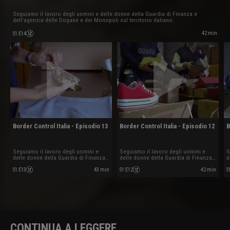
Seguiamo il lavoro degli uomini e delle donne della Guardia di Finanza e
dell'agenzia delle Dogane e dei Monopoli sul territorio italiano.
42 min
S1
:
E14
Border Control Italia - Episodio 13
Border Control Italia - Episodio 12
B
Seguiamo il lavoro degli uomini e
Seguiamo il lavoro degli uomini e
S
delle donne della Guardia di Finanza
delle donne della Guardia di Finanza
d
e dell'agenzia delle Dogane e dei
e dell'agenzia delle Dogane e dei
e
Monopoli sul territorio italiano.
Monopoli sul territorio italiano.
M
S1
:
E13
43 min
S1
:
E12
42 min
S
CONTINUA A LEGGERE