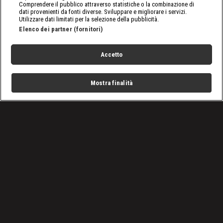
Comprendere il pubblico attraverso statistiche o la combinazione di
dati provenienti da fonti diverse. Sviluppare e migliorare i servizi.
Utilizzare dati limitati per la selezione della pubblicità.
Elenco dei partner (fornitori)
Accetto
Mostra finalità
Home
Programmi
Live
Cerca
Menu
/
Border Control Italia, ecco le auto della Guardia di
Finanza
Condizioni d'uso
Privacy Policy
Lavora con noi
Cookies