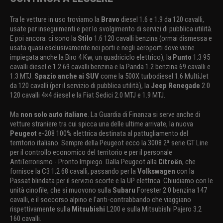
Tra le vetture in uso troviamo la
Bravo
diesel 1.6 e 1.9 da 120 cavalli,
usate per inseguimenti e per lo svolgimento di servizi di pubblica utilità.
E poi ancora: ci sono la
Stilo
1.6 120 cavalli benzina (ormai dismessa e
usata quasi esclusivamente nei porti e negli aeroporti dove viene
impiegata anche la Biro 4 Kw, un quadriciclo elettrico), la
Punto
1.3 95
cavalli diesel e 1.2 69 cavalli benzina e la Panda 1.2 benzina 69 cavalli e
1.3 MTJ.
Spazio anche ai SUV
come la 500X turbodiesel 1.6 MultiJet
da 120 cavalli (per il servizio di pubblica utilità), la
Jeep Renegade
2.0
120 cavalli 4×4 diesel e la Fiat Sedici 2.0 MTJ e 1.9 MTJ.
Ma
non solo auto italiane
. La Guardia di Finanza si serve anche di
vetture straniere tra cui spicca una delle ultime arrivate, la nuova
Peugeot
e-208 100% elettrica destinata al pattugliamento del
territorio italiano. Sempre della Peugeot ecco la 3008 2ª serie GT Line
per il controllo economico del territorio e per il personale
AntiTerrorismo - Pronto Impiego. Dalla Peugeot alla
Citroën
, che
fornisce la C3 1.2 68 cavalli, passando per la
Volkswagen
con la
Passat blindata per il servizio scorte e la UP elettrica. Chiudiamo con le
unità cinofile, che si muovono sulla
Subaru
Forester 2.0 benzina 147
cavalli, e il soccorso alpino e l’anti-contrabbando che viaggiano
rispettivamente sulla
Mitsubishi
L200 e sulla Mitsubishi Pajero 3.2
160 cavalli.