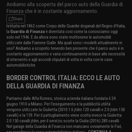
Andiamo alla scoperta del parco auto della Guardia di
Finanza che è in costante aggiornamento.
Share
Istituita nel 1862 come Corpo delle Guardie doganali del Regno d’Italia,
la
Guardia di Finanza
è diventata così come la conosciamo oggi
solo nel 1946. E da allora sono state moltissime le automobili
utilizzate dalle Fiamme Gialle. Ma quali sono i modelli attualmente in
uso? Andiamo a scoprirlo tenendo ben presente che il parco auto è in
costante aggiornamento e varia continuamente in base alle necessità
di intervento e agli accordi stipulati di volta in volta con le case
automobilistiche.
BORDER CONTROL ITALIA: ECCO LE AUTO
DELLA GUARDIA DI FINANZA
Partiamo dalle Alfa Romeo, storica azienda italiana fondata il 24
giugno 1910 a Milano. Per l’inseguimento e la pubblicità utilità
vengono utilizzate la Giulietta (2010 1.6 jtdm 120 cavalli e 2.0 jtdm 150
cavalli) e la 159. Per il pattugliamento viene scelta invece la Giulietta
2.0 150 cavalli jtdm, per il servizio scorte la Giulia (2016) 280 cavalli.
Nel garage della Guardia di Finanza non mancano ovviamente le Fiat,
per eccellenza la casa automobilistica italiana…
CONTINUA A