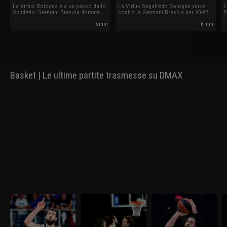
La Virtus Bologna è a un passo dallo
La Virtus Segafredo Bologna vince
L
Scudetto: Germani Brescia domata
contro la Germani Brescia per 90-87
B
75-65 in gara-2.
in Gara-1 della finale Scudetto.
s
5 min
6 min
Basket | Le ultime partite trasmesse su DMAX
Brescia - Virtus
Virtus Bologna -
Virtus Bologna -
O
Bologna 74-96
Brescia 75-65
Brescia 90-87
B