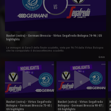
Basket (extra) - Germani Brescia - Virtus Segafredo Bologna 74-96 | Gli
highlights
Le immagini di Gara-3 della finale scudetto, vinta per 96-74 dalla Virtus Bologna
che ha conquistato il diciassettesimo scudetto.
6 min
Basket (extra) - Virtus Segafredo
Basket (extra) - Virtus Segafredo
B
Bologna - Germani Brescia 75-65 |
Bologna - Germani Brescia 90-87 |
A
Gli highlights
Gli highlights
B