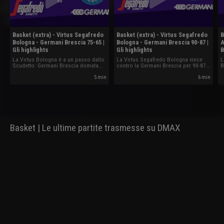
Basket (extra) - Virtus Segafredo
Basket (extra) - Virtus Segafredo
B
Bologna - Germani Brescia 75-65 |
Bologna - Germani Brescia 90-87 |
A
Gli highlights
Gli highlights
B
La Virtus Bologna è a un passo dallo
La Virtus Segafredo Bologna vince
L
Scudetto: Germani Brescia domata
contro la Germani Brescia per 90-87
B
75-65 in gara-2.
in Gara-1 della finale Scudetto.
s
5 min
6 min
Basket | Le ultime partite trasmesse su DMAX