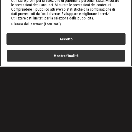
Utilizzare profili per la selezione di pubblicità personalizzata. Misurare
le prestazioni degli annunci. Misurare le prestazioni dei contenuti.
Comprendere il pubblico attraverso statistiche o la combinazione di
dati provenienti da fonti diverse. Sviluppare e migliorare i servizi.
Utilizzare dati limitati per la selezione della pubblicità.
Elenco dei partner (fornitori)
Accetto
Mostra finalità
Home
Programmi
Live
Cerca
Menu
/
Basket
/
Basket Serie A, Brindisi - Sassari 92-58: rivedi la partita
Condizioni d'uso
Privacy Policy
Lavora con noi
Cookies