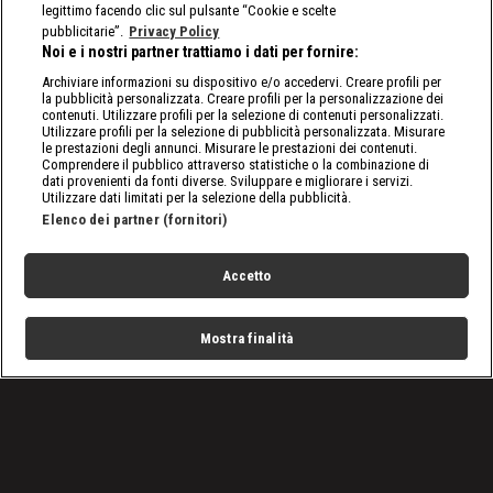
legittimo facendo clic sul pulsante “Cookie e scelte
pubblicitarie”.
Privacy Policy
Noi e i nostri partner trattiamo i dati per fornire:
Archiviare informazioni su dispositivo e/o accedervi. Creare profili per
la pubblicità personalizzata. Creare profili per la personalizzazione dei
contenuti. Utilizzare profili per la selezione di contenuti personalizzati.
Utilizzare profili per la selezione di pubblicità personalizzata. Misurare
le prestazioni degli annunci. Misurare le prestazioni dei contenuti.
Comprendere il pubblico attraverso statistiche o la combinazione di
dati provenienti da fonti diverse. Sviluppare e migliorare i servizi.
Utilizzare dati limitati per la selezione della pubblicità.
Elenco dei partner (fornitori)
Accetto
Mostra finalità
Home
Programmi
Live
Cerca
Menu
/
Basket
/
Basket Serie A 2023 - 2024, Tortona - Olimpia Milano 75-79:
rivedi la partita
Condizioni d'uso