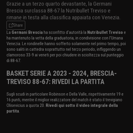
Grazie a un terzo quarto devastante, la Germani
Brescia surclassa 88-67 la Nutribullet Treviso e
rimane in testa alla classifica appaiata con Venezia.
Share
La
Germani Brescia
ha sconfitto d'autorità la
Nutribullet Treviso
e
ha mantenuto la vetta della graduatoria, in condivisione con l'Umana
Venezia. Le rondinelle hanno sofferto solamente nel primo tempo, poi
sono saliti in cattedra soprattutto nel terzo periodo, infliggendo un
clamoroso 33-9 ai veneti per poi chiudere in scioltezza sul punteggio
di 88-67.
BASKET SERIE A 2023 - 2024, BRESCIA-
TREVISO 88-67: RIVEDI LA PARTITA
Sugli scudi in particolare Robinson e Della Valle, rispettivamente 19 e
16 punti, mentre il miglior realizzatore del match è stato il trevigiano
Olisevicius a quota 20.
Rivedi qui sotto il video integrale della
partita
.