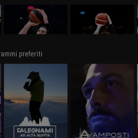
Virtus Bologna - Brescia 90-87
Olimpia Milano - Virtus Bologna
68-78
Alla Segafredo Arena la Virtus Bologna
Colpo della Virtus Segafredo Bologna,
si aggiudica Gara-1 delle finali-scudetto
che sbanca l'Unipol Forum per 78-68 e
superando Brescia per 90-87.
torna in vantaggio 2-1 nella serie con
l'EA7 Emporio Armani Milano.
rammi preferiti