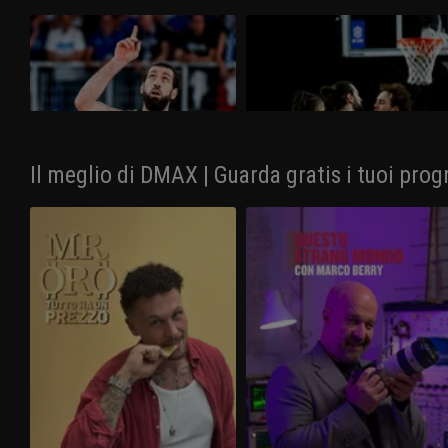
Brescia - Virtus Bologna 74-96
Virtus Bologna - Brescia 75-65
Non c'è stata partita in gara-3, vinta
Alla Segafredo Arena la Virtus Bologna
nettamente dalla Virtus Bologna al
si porta sul 2-0 nella serie delle finali-
PalaLeonessa per 96-74. I felsinei
scudetto regolando la Germani Brescia
chiudono sul 3-0 la finale e festeggiano il
per 75-65 in gara-2.
diciassettesimo scudetto.
Il meglio di DMAX | Guarda gratis i tuoi prog