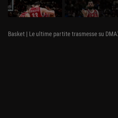
L'EA7 Emporio Armani Milano chiude sul
L'EA7 Emporio Armani Milano fa sua una
3-1 la serie scudetto con la Virtus
combattutissima Gara 3 e s'impone 81-
Segafredo Bologna e si laurea campione
78, conquistando il punto del 2-1 nella
d'Italia per il terzo anno consecutivo.
finale scudetto con la Virtus Segafredo
All'Unipol Forum finisce 85-73.
Bologna.
Basket | Le ultime partite trasmesse su DM