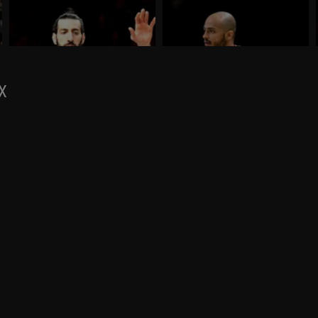
La Virtus Segafredo Bologna pareggia i
L'EA7 Emporio Armani Milano si
conti nella serie scudetto con l'EA7
aggiudica Gara 1 delle finali scudetto
Emporio Armani Milano, sconfitta 72-64
all'overtime e espugna la Unipol Arena
alla Segafredo Arena in Gara 2.
per 75-86.
AX