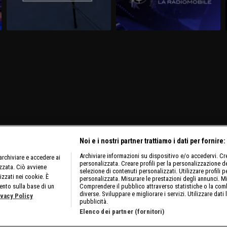
Noi e i nostri partner trattiamo i dati per fornire:
Archiviare informazioni su dispositivo e/o accedervi. Crea
rchiviare e accedere ai
personalizzata. Creare profili per la personalizzazione dei
izzata. Ciò avviene
selezione di contenuti personalizzati. Utilizzare profili p
izzati nei cookie. È
personalizzata. Misurare le prestazioni degli annunci. Mi
ento sulla base di un
Comprendere il pubblico attraverso statistiche o la comb
diverse. Sviluppare e migliorare i servizi. Utilizzare dati 
ivacy Policy
pubblicità.
Elenco dei partner (fornitori)