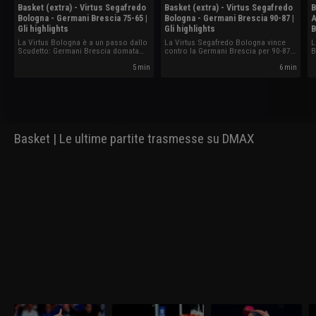
Basket (extra) - Virtus Segafredo
Basket (extra) - Virtus Segafredo
B
Bologna - Germani Brescia 75-65 |
Bologna - Germani Brescia 90-87 |
A
Gli highlights
Gli highlights
B
La Virtus Bologna è a un passo dallo
La Virtus Segafredo Bologna vince
L
Scudetto: Germani Brescia domata
contro la Germani Brescia per 90-87
B
75-65 in gara-2.
in Gara-1 della finale Scudetto.
s
5 min
6 min
Basket | Le ultime partite trasmesse su DMAX
Brescia - Virtus
Virtus Bologna -
Virtus Bologna -
O