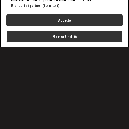
Elenco dei partner (fornitori)
Accetto
Mostra finalità
Home
Programmi
Live
Cerca
Menu
/
Basket
/
Basket, finale Supercoppa Sassari-Virtus Bologna 69-72:
rivedi la partita
Condizioni d'uso
Privacy Policy
Lavora con noi
Cookies
Cookie e scelte pubblicitarie