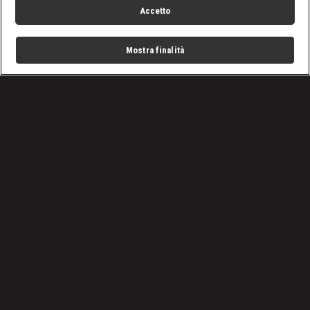
Accetto
Mostra finalità
Home
Programmi
Live
Cerca
Menu
/
Basket
/
Basket, Final Eight Coppa Italia: Olimpia Milano - Brescia
72-75
Condizioni d'uso
Privacy Policy
Lavora con noi
Cookies
Cookie e scelte pubblicitarie
Problemi di ricezione?