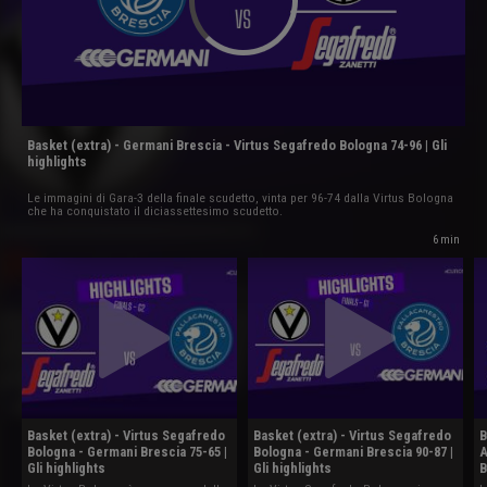
Basket (extra) - Germani Brescia - Virtus Segafredo Bologna 74-96 | Gli
highlights
Le immagini di Gara-3 della finale scudetto, vinta per 96-74 dalla Virtus Bologna
che ha conquistato il diciassettesimo scudetto.
6 min
Basket (extra) - Virtus Segafredo
Basket (extra) - Virtus Segafredo
B
Bologna - Germani Brescia 75-65 |
Bologna - Germani Brescia 90-87 |
A
Gli highlights
Gli highlights
B