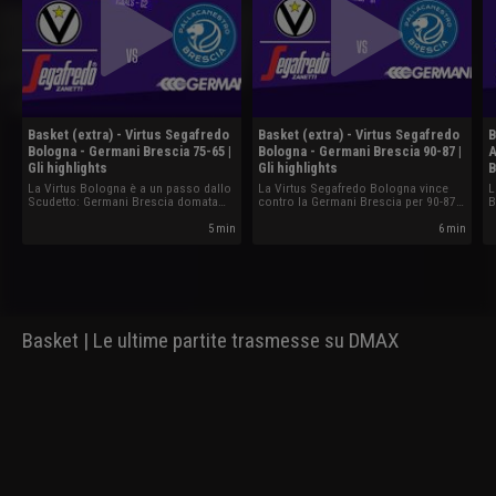
Basket (extra) - Virtus Segafredo
Basket (extra) - Virtus Segafredo
B
Bologna - Germani Brescia 75-65 |
Bologna - Germani Brescia 90-87 |
A
Gli highlights
Gli highlights
B
La Virtus Bologna è a un passo dallo
La Virtus Segafredo Bologna vince
L
Scudetto: Germani Brescia domata
contro la Germani Brescia per 90-87
B
75-65 in gara-2.
in Gara-1 della finale Scudetto.
s
5 min
6 min
Basket | Le ultime partite trasmesse su DMAX