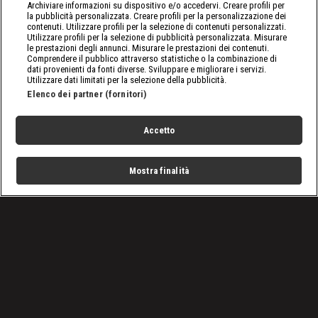
Archiviare informazioni su dispositivo e/o accedervi. Creare profili per
la pubblicità personalizzata. Creare profili per la personalizzazione dei
contenuti. Utilizzare profili per la selezione di contenuti personalizzati.
Utilizzare profili per la selezione di pubblicità personalizzata. Misurare
le prestazioni degli annunci. Misurare le prestazioni dei contenuti.
Comprendere il pubblico attraverso statistiche o la combinazione di
dati provenienti da fonti diverse. Sviluppare e migliorare i servizi.
Utilizzare dati limitati per la selezione della pubblicità.
Elenco dei partner (fornitori)
Accetto
Mostra finalità
Home
Programmi
Live
Cerca
Menu
/
Basket
/
Basket Playoff Serie A 2025, Virtus Bologna - Brescia 90-
87: rivedi la partita
Condizioni d'uso
Privacy Policy