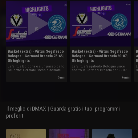
Basket (extra) - Virtus Segafredo
Basket (extra) - Virtus Segafredo
B
Bologna - Germani Brescia 75-65 |
Bologna - Germani Brescia 90-87 |
A
Gli highlights
Gli highlights
B
La Virtus Bologna è a un passo dallo
La Virtus Segafredo Bologna vince
L
Scudetto: Germani Brescia domata
contro la Germani Brescia per 90-87
B
75-65 in gara-2.
in Gara-1 della finale Scudetto.
s
5 min
6 min
Il meglio di DMAX | Guarda gratis i tuoi programmi
preferiti