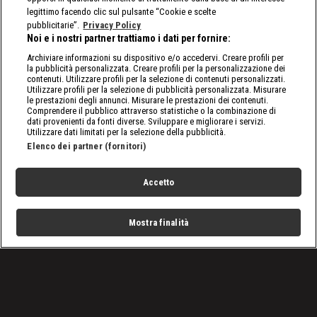
legittimo facendo clic sul pulsante “Cookie e scelte
pubblicitarie”.
Privacy Policy
Noi e i nostri partner trattiamo i dati per fornire:
Archiviare informazioni su dispositivo e/o accedervi. Creare profili per
la pubblicità personalizzata. Creare profili per la personalizzazione dei
contenuti. Utilizzare profili per la selezione di contenuti personalizzati.
Utilizzare profili per la selezione di pubblicità personalizzata. Misurare
le prestazioni degli annunci. Misurare le prestazioni dei contenuti.
Comprendere il pubblico attraverso statistiche o la combinazione di
dati provenienti da fonti diverse. Sviluppare e migliorare i servizi.
Utilizzare dati limitati per la selezione della pubblicità.
Elenco dei partner (fornitori)
Accetto
Mostra finalità
Home
Programmi
Live
Cerca
Menu
/
Basket
/
Basket Playoff Serie A 2025, Trapani - Brescia 77-85: rivedi
la partita
Condizioni d'uso