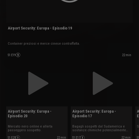
Airport Security: Europa - Episodio 19
Container preziosi e merce cinese contraffatta.
22 min
S1
:
E19
Airport Security: Europa -
Airport Security: Europa -
A
Episodio 20
Episodio 17
E
Mercato nero online e allerta
Bagagli sospetti dal Sudamerica e
S
passeggero sospetto.
sostanze chimiche potenzialmente
letali.
S1
:
E20
22 min
S1
:
E17
22 min
S