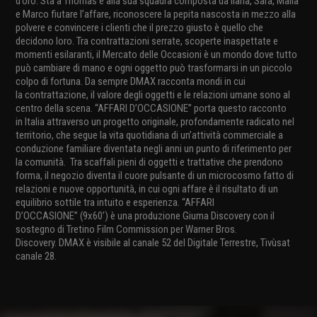
d’oro. Sta a Thomas e alla sua squadra composta da Ilaria, Sara, Maila
e Marco fiutare l’affare, riconoscere la pepita nascosta in mezzo alla
polvere e convincere i clienti che il prezzo giusto è quello che
decidono loro. Tra contrattazioni serrate, scoperte inaspettate e
momenti esilaranti, il Mercato delle Occasioni è un mondo dove tutto
può cambiare di mano e ogni oggetto può trasformarsi in un piccolo
colpo di fortuna. Da sempre DMAX racconta mondi in cui
la contrattazione, il valore degli oggetti e le relazioni umane sono al
centro della scena. “AFFARI D’OCCASIONE” porta questo racconto
in Italia attraverso un progetto originale, profondamente radicato nel
territorio, che segue la vita quotidiana di un’attività commerciale a
conduzione familiare diventata negli anni un punto di riferimento per
la comunità. Tra scaffali pieni di oggetti e trattative che prendono
forma, il negozio diventa il cuore pulsante di un microcosmo fatto di
relazioni e nuove opportunità, in cui ogni affare è il risultato di un
equilibrio sottile tra intuito e esperienza. “AFFARI
D’OCCASIONE” (9x60’) è una produzione Giuma Discovery con il
sostegno di Tretino Film Commission per Warner Bros.
Discovery. DMAX è visibile al canale 52 del Digitale Terrestre, Tivùsat
canale 28.