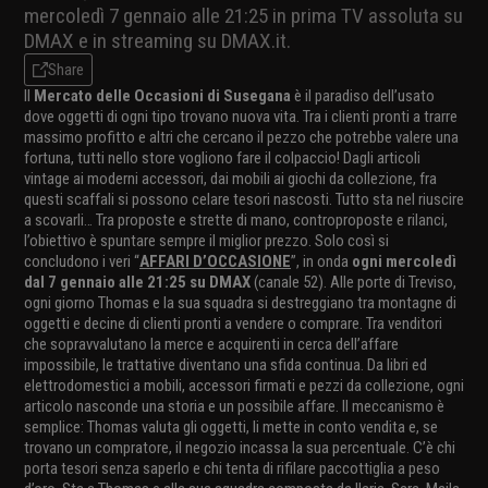
mercoledì 7 gennaio alle 21:25 in prima TV assoluta su
DMAX e in streaming su DMAX.it.
Share
Il
Mercato delle Occasioni di Susegana
è il paradiso dell’usato
dove oggetti di ogni tipo trovano nuova vita. Tra i clienti pronti a trarre
massimo profitto e altri che cercano il pezzo che potrebbe valere una
fortuna, tutti nello store vogliono fare il colpaccio! Dagli articoli
vintage ai moderni accessori, dai mobili ai giochi da collezione, fra
questi scaffali si possono celare tesori nascosti. Tutto sta nel riuscire
a scovarli… Tra proposte e strette di mano, controproposte e rilanci,
l’obiettivo è spuntare sempre il miglior prezzo. Solo così si
concludono i veri “
AFFARI D’OCCASIONE
”, in onda
ogni mercoledì
dal 7 gennaio alle 21:25 su DMAX
(canale 52). Alle porte di Treviso,
ogni giorno Thomas e la sua squadra si destreggiano tra montagne di
oggetti e decine di clienti pronti a vendere o comprare. Tra venditori
che sopravvalutano la merce e acquirenti in cerca dell’affare
impossibile, le trattative diventano una sfida continua. Da libri ed
elettrodomestici a mobili, accessori firmati e pezzi da collezione, ogni
articolo nasconde una storia e un possibile affare. Il meccanismo è
semplice: Thomas valuta gli oggetti, li mette in conto vendita e, se
trovano un compratore, il negozio incassa la sua percentuale. C’è chi
porta tesori senza saperlo e chi tenta di rifilare paccottiglia a peso