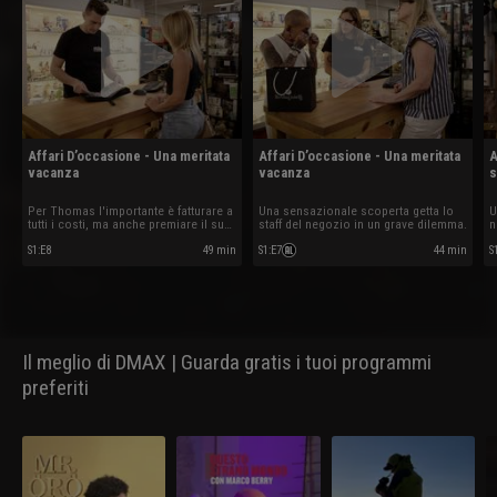
Affari D’occasione - Una meritata
Affari D’occasione - Una meritata
A
vacanza
vacanza
s
Per Thomas l'importante è fatturare a
Una sensazionale scoperta getta lo
U
tutti i costi, ma anche premiare il suo
staff del negozio in un grave dilemma.
n
staff... a modo suo!
g
S1
:
E8
49 min
S1
:
E7
44 min
S
Il meglio di DMAX | Guarda gratis i tuoi programmi
preferiti