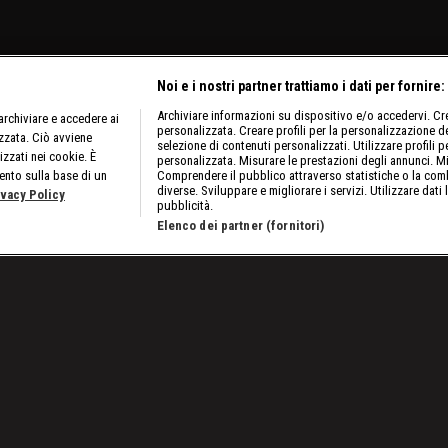
Noi e i nostri partner trattiamo i dati per fornire:
Archiviare informazioni su dispositivo e/o accedervi. Crea
rchiviare e accedere ai
personalizzata. Creare profili per la personalizzazione dei
izzata. Ciò avviene
selezione di contenuti personalizzati. Utilizzare profili p
izzati nei cookie. È
personalizzata. Misurare le prestazioni degli annunci. Mi
ento sulla base di un
Comprendere il pubblico attraverso statistiche o la comb
diverse. Sviluppare e migliorare i servizi. Utilizzare dati 
ivacy Policy
pubblicità.
Elenco dei partner (fornitori)
uestrati negli aeroporti di tutto il mondo