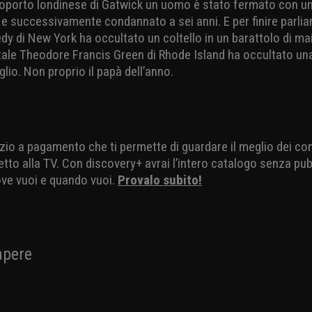
eroporto londinese di Gatwick un uomo è stato fermato con 
e successivamente condannato a sei anni. E per finire parli
edy di New York ha occultato un coltello in un barattolo di m
tale Theodore Francis Green di Rhode Island ha occultato una
iglio. Non proprio il papà dell’anno.
vizio a pagamento che ti permette di guardare il meglio dei co
etto alla TV. Con discovery+ avrai l’intero catalogo senza pubb
ove vuoi e quando vuoi.
Provalo subito!
sapere