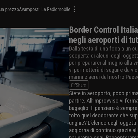
a un prezzo
Avamposti: La Radiomobile
Border Control Italia
negli aeroporti di tu
Dalla testa di una foca a un c
scoperta di alcuni degli oggett
per prepararci al meglio alla v
vi permetterà di seguire da vici
marini e aerei del nostro Paes
Share
Siete in aeroporto, poco prima 
partire. All’improvviso vi fer
bagaglio. Il pensiero è sempr
tolto quel deodorante che super
unghie? L’elenco degli oggetti 
aggiorna di continuo grazie alla
parleremo oggi. Racconteremo 