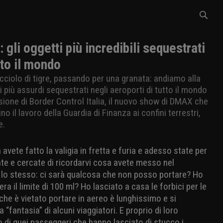
: gli oggetti più incredibili sequestrati
tto il mondo
ucciolo di tigre, passando per una granata: andiamo alla
i più assurdi sequestrati negli aeroporti di tutto il mondo
isione di Border Control Italia, il nuovo show di DMAX che
no il lavoro della Guardia di Finanza ai confini terrestri,
e.
avete fatto la valigia in fretta e furia e adesso state per
mate e cercate di ricordarvi cosa avete messo nel
e lo stesso: ci sarà qualcosa che non posso portare? Ho
a il limite di 100 ml? Ho lasciato a casa le forbici per le
che è vietato portare in aereo è lunghissimo e si
 “fantasia” di alcuni viaggiatori. E proprio di loro
di quei passeggeri che hanno lasciato di stucco i