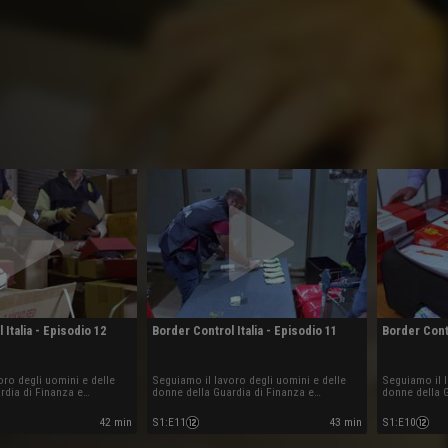
 Italia - Episodio 12
Border Control Italia - Episodio 11
Border Contr
oro degli uomini e delle
Seguiamo il lavoro degli uomini e delle
Seguiamo il l
rdia di Finanza e
donne della Guardia di Finanza e
donne della G
lle Dogane e dei Monopoli
dell'agenzia delle Dogane e dei Monopoli
dell'agenzia
aliano.
sul territorio italiano.
sul territorio 
42 min
S1
:
E11
43 min
S1
:
E10