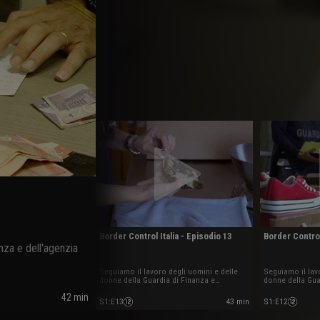
Border Control Italia - Episodio 13
Border Control
nza e dell'agenzia
Seguiamo il lavoro degli uomini e delle
Seguiamo il lav
donne della Guardia di Finanza e
donne della Gua
dell'agenzia delle Dogane e dei Monopoli
dell'agenzia de
42 min
sul territorio italiano.
sul territorio it
S1
:
E13
43 min
S1
:
E12