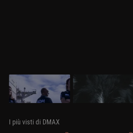
Border Control Italia, i numeri
Grisby, il cash dog della Guardia
delle merci contraffatte
di Finanza che ha trovato un tesor
Da gennaio a giugno 2022 nei porti e
In un’operazione della Guardia di Finanz
negli aeroporti di tutta Italia sono stati
che ha portato al sequestro di un tesoro
sequestrati oltre 3,5 milioni di articoli
da 5 milioni di euro è stato decisivo
irregolari. Nel 2021 erano stati 1,3
l’aiuto di Grisby, un cane addestrato a
milioni.
trovare soldi.
I più visti di DMAX