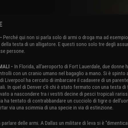
E
 -
Perché qui non si parla solo di armi o droga ma ad esempio 
della testa di un alligatore. E questi sono solo tre degli assu
erse persone.
MALI -
In Florida, all’aeroporto di Fort Lauerdale, due donne
trolli con un cranio umano nel bagaglio a mano. Si è spinto 
di Liverpool ha cercato di imbarcare il cadavere di un parent
li. In quel di Denver c’è chi è stato fermato con una testa di 
to a nascondere tra i vestiti decine di pesci tropicali rarissi
ia ha tentato di contrabbandare un cucciolo di tigre o dell’u
rtar via una scimmia di una specie in via di estinzione.
parlare delle armi. A Dallas un militare di leva si è "dimentica