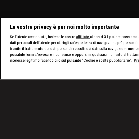
La vostra privacy è per noi molto importante
Se l'utente acconsente, insieme le nostre
affiliate
ai nostri
31
partner possiamo a
dati personali dell'utente per offrirgli un'esperienza di navigazione più personal
tramite il trattamento dei dati personali raccolti dai dati sulla navigazione memor
possibile fornire/revocare il consenso e opporsi in qualsiasi momento al trattam
interesse legittimo facendo clic sul pulsante “Cookie e scelte pubblicitarie”.
Pr
/
Border Control Italia: gli oggetti più incredibili seq