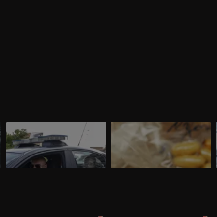
Border Control Italia, ecco le auto
I trucchi dei narcotrafficanti per
o
della Guardia di Finanza
nascondere la droga
a
Andiamo alla scoperta del parco auto
Dal classico doppiofondo alle scarpe da
della Guardia di Finanza che è in
ginnastica, passando per gli “ovulatori”:
costante aggiornamento.
ecco alcuni dei mezzi utilizzati dai
narcotrafficanti per esportare la droga in
tutto il mondo.