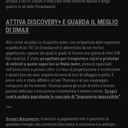
un'idea: il razzo Saturn V utilizzato nelle missioni Apollo è lungo
quanto le ali dello Straolaunch.
ATTIVA DISCOVERY+ E GUARDA IL MEGLIO
DI DMAX
Alto come un palazzo di quattro piani, con un'apertura alare superiore
a quella di un 747, lo Straolaunch è alimentato da sei motori
giganteschi, ognuno dei quali in grado di fornire una spinta di oltre 250
Kilo newton. È stato
progettato per trasportare razzi e prototipi
di velivoli a quote superiori ai 9mila metri
, prima di sganciarli
nell'atmosfera o persino oltre. La fase di progettazione e costruzione
è durata ben sei anni, seguita da mesi di test di rullaggio in pista. Il
primo volo è stato affidato a Evan Thomas e al suo equipaggio
composto da tre membri. Thomas aveva gli occhi di tutto il mondo
puntati addosso e non poteva commettere il minimo errore.
Scopri
com'è andata guardando lo speciale di "Ingegneria impossibile"
.
***
Scopri discovery+
, il servizio a pagamento che ti permette di
guardare il meglio dei contenuti Discovery, in esclusiva e in anticipo