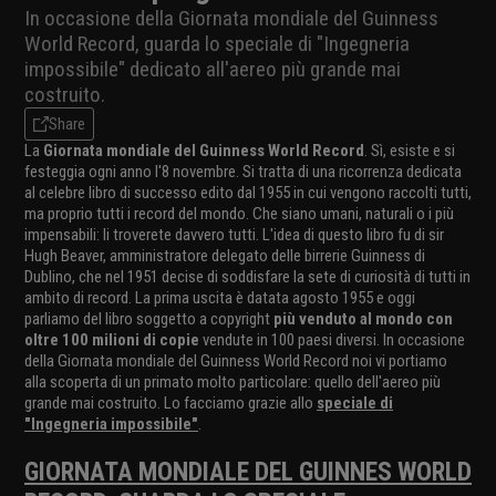
In occasione della Giornata mondiale del Guinness
World Record, guarda lo speciale di "Ingegneria
impossibile" dedicato all'aereo più grande mai
costruito.
Share
La
Giornata mondiale del Guinness World Record
. Sì, esiste e si
festeggia ogni anno l'8 novembre. Si tratta di una ricorrenza dedicata
al celebre libro di successo edito dal 1955 in cui vengono raccolti tutti,
ma proprio tutti i record del mondo. Che siano umani, naturali o i più
impensabili: li troverete davvero tutti. L'idea di questo libro fu di sir
Hugh Beaver, amministratore delegato delle birrerie Guinness di
Dublino, che nel 1951 decise di soddisfare la sete di curiosità di tutti in
ambito di record. La prima uscita è datata agosto 1955 e oggi
parliamo del libro soggetto a copyright
più venduto al mondo con
oltre 100 milioni di copie
vendute in 100 paesi diversi. In occasione
della Giornata mondiale del Guinness World Record noi vi portiamo
alla scoperta di un primato molto particolare: quello dell'aereo più
grande mai costruito. Lo facciamo grazie allo
speciale di
"Ingegneria impossibile"
.
GIORNATA MONDIALE DEL GUINNES WORLD