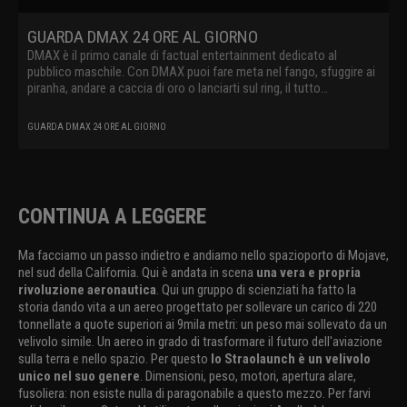
GUARDA DMAX 24 ORE AL GIORNO
DMAX è il primo canale di factual entertainment dedicato al
pubblico maschile. Con DMAX puoi fare meta nel fango, sfuggire ai
piranha, andare a caccia di oro o lanciarti sul ring, il tutto
comodamente dal tuo divano
GUARDA DMAX 24 ORE AL GIORNO
CONTINUA A LEGGERE
Ma facciamo un passo indietro e andiamo nello spazioporto di Mojave,
nel sud della California. Qui è andata in scena
una vera e propria
rivoluzione aeronautica
. Qui un gruppo di scienziati ha fatto la
storia dando vita a un aereo progettato per sollevare un carico di 220
tonnellate a quote superiori ai 9mila metri: un peso mai sollevato da un
velivolo simile. Un aereo in grado di trasformare il futuro dell'aviazione
sulla terra e nello spazio. Per questo
lo Straolaunch è un velivolo
unico nel suo genere
. Dimensioni, peso, motori, apertura alare,
fusoliera: non esiste nulla di paragonabile a questo mezzo. Per farvi