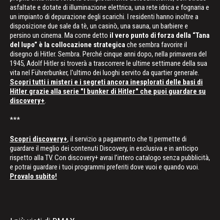
asfaltate e dotate di illuminazione elettrica, una rete idrica e fognaria e
un impianto di depurazione degli scarichi. I residenti hanno inoltre a
disposizione due sale da tè, un casinò, una sauna, un barbiere e
persino un cinema. Ma come detto
il vero punto di forza della “Tana
del lupo” è la collocazione strategica
che sembra favorire il
disegno di Hitler. Sembra. Perché cinque anni dopo, nella primavera del
1945, Adolf Hitler si troverà a trascorrere le ultime settimane della sua
vita nel Führerbunker, l'ultimo dei luoghi servito da quartier generale.
Scopri tutti i misteri e i segreti ancora inesplorati delle basi di
Hitler grazie alla serie "I bunker di Hitler" che puoi guardare su
discovery+
.
***
Scopri discovery+
, il servizio a pagamento che ti permette di
guardare il meglio dei contenuti Discovery, in esclusiva e in anticipo
rispetto alla TV. Con discovery+ avrai l’intero catalogo senza pubblicità,
e potrai guardare i tuoi programmi preferiti dove vuoi e quando vuoi.
Provalo subito!