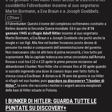
cosiddetto Führerbunker insieme al suo segretario
Martin Bormann, a Eva Braun e a Joseph Goebbels.
Share
Il Führerbunker. Questo il nome del complesso sotterraneo costruito a
Berlino durante la Seconda Guerra mondiale. Ed è qui che
il 16
gennaio 1945 si rifugiò Adolf Hitler
insieme al suo segretario
Martin Bormann, a Eva Braun e a Joseph Goebbels che portò anche la
moglie e i sei figli. Alla fine nel bunker trovarono posto decine di
persone tra medici e componenti dell'amministrazione del governo.
Non mancavano cibo né altri beni di prima necessità, c'era tutto per
sopravvivere. Ma la capitale tedesca era ormai circondata dall'Armata
Rossa e così tra il 22 e il 23 aprile le prime persone iniziarono ad
abbandonare il bunker. Non Hitler che ci rimase fino al 30 aprile quando
si suicidiò ingerendo una dose di cianuro dopo aver fatto fatto la
stessa cosa a Eva Braun. A distanza di 78 anni dal giorno in cui Hitler
si rifugiò nel suo bunker, puoi
guardare su discovery+ "I bunker di
Hitler"
, la serie che racconta i misteri e i segreti ancora inesplorati
delle basi di Hitler situate in Polonia.
I BUNKER DI HITLER: GUARDA TUTTE LE
PUNTATE SU DISCOVERY+