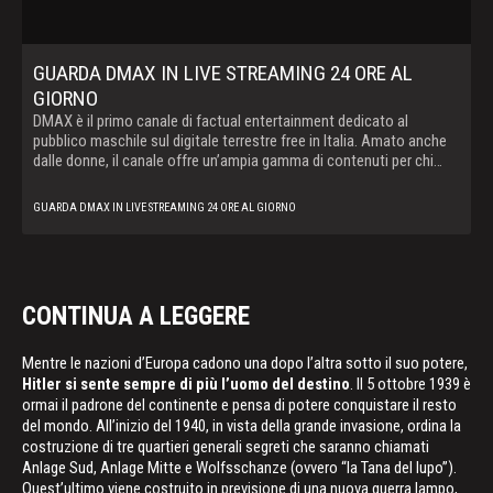
GUARDA DMAX IN LIVE STREAMING 24 ORE AL
GIORNO
DMAX è il primo canale di factual entertainment dedicato al
pubblico maschile sul digitale terrestre free in Italia. Amato anche
dalle donne, il canale offre un’ampia gamma di contenuti per chi
vuole vedere il mondo da un’altra prospettiva e nei suoi aspetti più
coinvolgenti e racconta storie vere spingendo lo spettatore a
GUARDA DMAX IN LIVE STREAMING 24 ORE AL GIORNO
viverle in prima persona. DMAX cattura il telespettatore con un
linguaggio innovativo e originale, raccontando il mondo
contemporaneo attraverso storie straordinarie, offrendo al suo
pubblico show internazionali e produzioni locali dedicate a survival,
avventura, lavori estremi, mistero, paranormale e natura
CONTINUA A LEGGERE
Mentre le nazioni d’Europa cadono una dopo l’altra sotto il suo potere,
Hitler si sente sempre di più l’uomo del destino
. Il 5 ottobre 1939 è
ormai il padrone del continente e pensa di potere conquistare il resto
del mondo. All’inizio del 1940, in vista della grande invasione, ordina la
costruzione di tre quartieri generali segreti che saranno chiamati
Anlage Sud, Anlage Mitte e Wolfsschanze (ovvero “la Tana del lupo”).
Quest’ultimo viene costruito in previsione di una nuova guerra lampo,