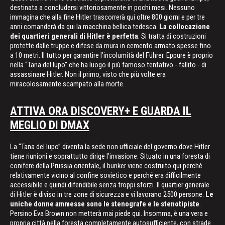
destinata a concludersi vittoriosamente in pochi mesi. Nessuno
immagina che alla fine Hitler trascorrerà qui oltre 800 giorni e per tre
anni comanderà da qui la macchina bellica tedesca.
La collocazione
dei quartieri generali di Hitler è perfetta
. Si tratta di costruzioni
protette dalle truppe e difese da mura in cemento armato spesse fino
a 10 metri. Il tutto per garantire l’incolumità del Führer. Eppure è proprio
nella “Tana del lupo” che ha luogo il più famoso tentativo - fallito - di
assassinare Hitler. Non il primo, visto che più volte era
miracolosamente scampato alla morte.
ATTIVA ORA DISCOVERY+ E GUARDA IL
MEGLIO DI DMAX
La “Tana del lupo” diventa la sede non ufficiale del governo dove Hitler
tiene riunioni e soprattutto dirige l’invasione. Situato in una foresta di
conifere della Prussia orientale, il bunker viene costruito qui perché
relativamente vicino al confine sovietico e perché era difficilmente
accessibile e quindi difendibile senza troppi sforzi. Il quartier generale
di Hitler è diviso in tre zone di sicurezza e vi lavorano 2500 persone.
Le
uniche donne ammesse sono le stenografe e le stenotipiste
.
Persino Eva Brown non metterà mai piede qui. Insomma, è una vera e
propria città nella foresta completamente autosufficiente, con strade