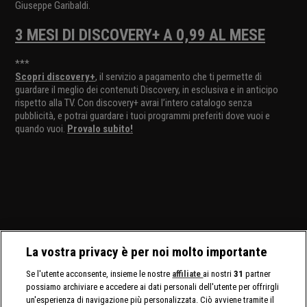
Giuseppe Garibaldi.
3 MESI DI DISCOVERY+ A 0,99 AL MESE
***
Scopri discovery+
, il servizio a pagamento che ti permette di
guardare il meglio dei contenuti Discovery, in esclusiva e in anticipo
rispetto alla TV. Con discovery+ avrai l’intero catalogo senza
pubblicità, e potrai guardare i tuoi programmi preferiti dove vuoi e
quando vuoi.
Provalo subito!
La vostra privacy è per noi molto importante
Se l'utente acconsente, insieme le nostre
affiliate
ai nostri
31
partner
possiamo archiviare e accedere ai dati personali dell'utente per offrirgli
un'esperienza di navigazione più personalizzata. Ciò avviene tramite il