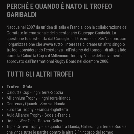
PERCHÉ E QUANDO È NATO IL TROFEO
GARIBALDI
Nacque nel 2007 da un'idea di Italia e Francia, con la collaborazione del
Comitato Internazionale del bicentenario Giuseppe Garibaldi. La
questione fu sostenuta dal Consiglio di Direzione del Sei Nazioni, con
l'organizzazione che aveva tutto l'interesse di creare un altro singolo
trofeo, considerando l'esistenza - all'interno del torneo - di altre sfide
come la Calcutta Cup o il Millennium Triophy. Venne definitivamente
approvato dall'International Rugby Board nel dicembre 2006.
TUTTI GLI ALTRI TROFEI
Trofeo
-
Sfida
Calcutta Cup - Inghilterra-Scozia
Millennium Trophy - Inghilterra-Irlanda
Centenary Quaich - Scozia-Irlanda
Eurostar Trophy - Francia-Inghilterra
Auld Alliance Trophy - Scozia-Francia
Doddie Weir Cup - Scozia-Galles
Triple Crown Trophy - la squadra tra Irlanda, Galles, Inghilterra e Scozia
che vince tutte le partite contro le altre 3 (in ricordo del torneo