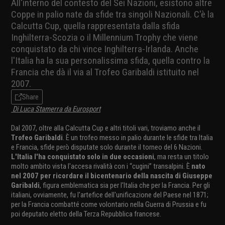
All'interno del contesto del Sei Nazioni, esistono altre
Coppe in palio nate da sfide tra singoli Nazionali. C'è la
Calcutta Cup, quella rappresentata dalla sfida
Inghilterra-Scozia o il Millennium Trophy che viene
conquistato da chi vince Inghilterra-Irlanda. Anche
l'Italia ha la sua personalissima sfida, quella contro la
Francia che dà il via al Trofeo Garibaldi istituito nel
2007.
Share
Di Luca Stamerra da Eurosport
Dal 2007, oltre alla Calcutta Cup e altri titoli vari, troviamo anche il
Trofeo Garibaldi
. È un trofeo messo in palio durante le sfide tra Italia
e Francia, sfide però disputate solo durante il torneo del 6 Nazioni.
L'Italia l'ha conquistato solo in due occasioni
, ma resta un titolo
molto ambito vista l'accesa rivalità con i “cugini” transalpini. È
nato
nel 2007 per ricordare il bicentenario della nascita di Giuseppe
Garibaldi
, figura emblematica sia per l'Italia che per la Francia. Per gli
italiani, ovviamente, fu l'artefice dell'unificazione del Paese nel 1871;
per la Francia combatté come volontario nella Guerra di Prussia e fu
poi deputato eletto della Terza Repubblica francese.