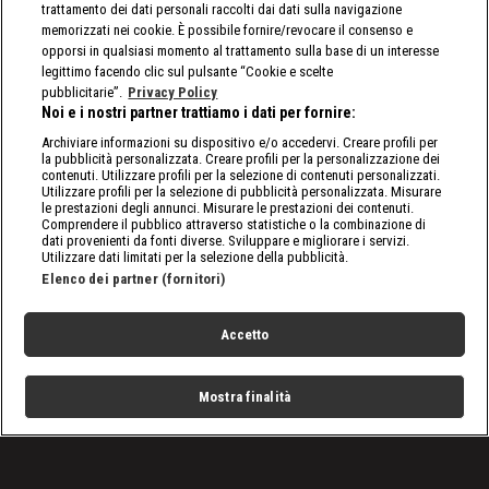
trattamento dei dati personali raccolti dai dati sulla navigazione
memorizzati nei cookie. È possibile fornire/revocare il consenso e
opporsi in qualsiasi momento al trattamento sulla base di un interesse
legittimo facendo clic sul pulsante “Cookie e scelte
pubblicitarie”.
Privacy Policy
Noi e i nostri partner trattiamo i dati per fornire:
Archiviare informazioni su dispositivo e/o accedervi. Creare profili per
la pubblicità personalizzata. Creare profili per la personalizzazione dei
contenuti. Utilizzare profili per la selezione di contenuti personalizzati.
Utilizzare profili per la selezione di pubblicità personalizzata. Misurare
le prestazioni degli annunci. Misurare le prestazioni dei contenuti.
Comprendere il pubblico attraverso statistiche o la combinazione di
dati provenienti da fonti diverse. Sviluppare e migliorare i servizi.
Utilizzare dati limitati per la selezione della pubblicità.
Elenco dei partner (fornitori)
Accetto
Mostra finalità
Home
Programmi
Live
Cerca
Menu
/
6 Nazioni
/
Sei Nazioni 2021, Italia-Francia: alla scoperta del Trofeo
Garibaldi. Cos'è e quante volte l'hanno vinto gli Azzurri?