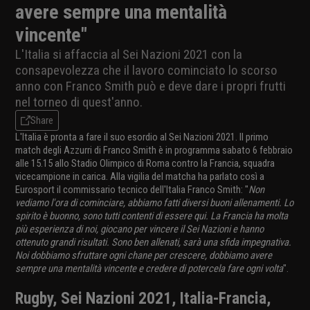
avere sempre una mentalità
vincente"
L'Italia si affaccia al Sei Nazioni 2021 con la
consapevolezza che il lavoro cominciato lo scorso
anno con Franco Smith può e deve dare i propri frutti
nel torneo di quest'anno.
Share
L'Italia è pronta a fare il suo esordio al Sei Nazioni 2021. Il primo
match degli Azzurri di Franco Smith è in programma sabato 6 febbraio
alle 15.15 allo Stadio Olimpico di Roma contro la Francia, squadra
vicecampione in carica. Alla vigilia del matcha ha parlato così a
Eurosport il commissario tecnico dell'Italia Franco Smith: "
Non
vediamo l'ora di cominciare, abbiamo fatti diversi buoni allenamenti. Lo
spirito è buonno, sono tutti contenti di essere qui. La Francia ha molta
più esperienza di noi, giocano per vincere il Sei Nazioni e hanno
ottenuto grandi risultati. Sono ben allenati, sarà una sfida impegnativa.
Noi dobbiamo sfruttare ogni chane per crescere, dobbiamo avere
sempre una mentalità vincente e credere di potercela fare ogni volta
".
Rugby, Sei Nazioni 2021, Italia-Francia,