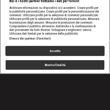
Noi e i nostri partner trattiamo i dati per fornire:
Archiviare informazioni su dispositivo e/o accedervi. Creare profili per
la pubblicità personalizzata. Creare profili per la personalizzazione dei
contenuti. Utilizzare profili per la selezione di contenuti personalizzati.
Utilizzare profili per la selezione di pubblicità personalizzata. Misurare
le prestazioni degli annunci. Misurare le prestazioni dei contenuti.
Comprendere il pubblico attraverso statistiche o la combinazione di
dati provenienti da fonti diverse. Sviluppare e migliorare i servizi.
Utilizzare dati limitati per la selezione della pubblicità.
Elenco dei partner (fornitori)
Accetto
Mostra finalità
Home
Programmi
Live
Cerca
Menu
/
6 Nazioni
/
Rugby, Sei Nazioni 2021. Il ct Smith prima di Italia-
Francia: "L'obiettivo è avere sempre una mentalità
vincente"
Condizioni d'uso
Privacy Policy