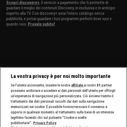
Scopri discovery+
, il servizio a pagamento che ti permette di
guardare il meglio dei contenuti Discovery, in esclusiva e in anticipo
rispetto alla TV. Con discovery+ avrai l’intero catalogo senza
pubblicità, e potrai guardare i tuoi programmi preferiti dove vuoi e
quando vuoi.
Provalo subito!
La vostra privacy è per noi molto importante
Se l'utente acconsente, insieme le nostre
affiliate
ai nostri
31
partner
possiamo archiviare e accedere ai dati personali dell'utente per offrirgli
un'esperienza di navigazione più personalizzata. Ciò avviene tramite il
trattamento dei dati personali raccolti dai dati sulla navigazione
memorizzati nei cookie. È possibile fornire/revocare il consenso e
opporsi in qualsiasi momento al trattamento sulla base di un interesse
legittimo facendo clic sul pulsante “Cookie e scelte
pubblicitarie”.
Privacy Policy